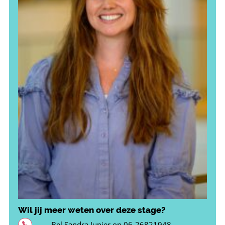
Wil jij meer weten over deze stage?
Bel Sandra Junier op
06-26821948