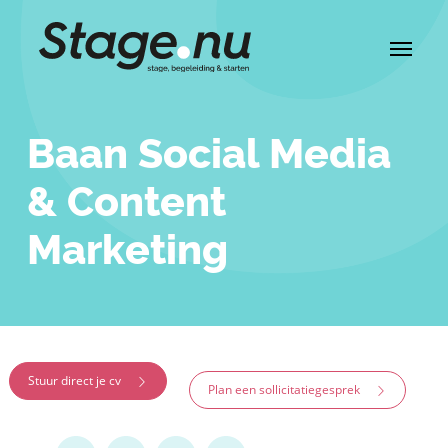
Baan Social Media
& Content
Marketing
Stuur direct je cv
Plan een sollicitatiegesprek