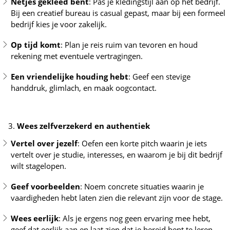
Netjes gekleed bent
: Pas je kledingstijl aan op het bedrijf.
Bij een creatief bureau is casual gepast, maar bij een formeel
bedrijf kies je voor zakelijk.
Op tijd komt
: Plan je reis ruim van tevoren en houd
rekening met eventuele vertragingen.
Een vriendelijke houding hebt
: Geef een stevige
handdruk, glimlach, en maak oogcontact.
Wees zelfverzekerd en authentiek
Vertel over jezelf
: Oefen een korte pitch waarin je iets
vertelt over je studie, interesses, en waarom je bij dit bedrijf
wilt stagelopen.
Geef voorbeelden
: Noem concrete situaties waarin je
vaardigheden hebt laten zien die relevant zijn voor de stage.
Wees eerlijk
: Als je ergens nog geen ervaring mee hebt,
geef dat eerlijk aan en laat zien dat je bereid bent te leren.