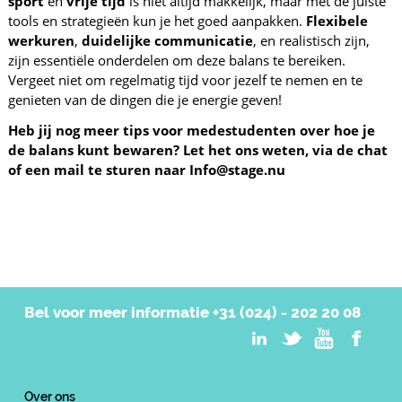
sport
en
vrije tijd
is niet altijd makkelijk, maar met de juiste
tools en strategieën kun je het goed aanpakken.
Flexibele
werkuren
,
duidelijke communicatie
, en realistisch zijn,
zijn essentiële onderdelen om deze balans te bereiken.
Vergeet niet om regelmatig tijd voor jezelf te nemen en te
genieten van de dingen die je energie geven!
Heb jij nog meer tips voor medestudenten over hoe je
de balans kunt bewaren? Let het ons weten, via de chat
of een mail te sturen naar Info@stage.nu
Bel voor meer informatie
+31 (024) - 202 20 08
Over ons